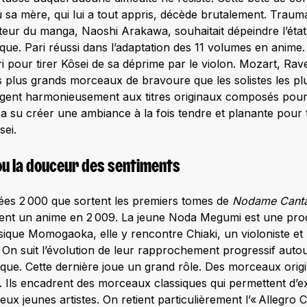
ù sa mère, qui lui a tout appris, décède brutalement. Trauma
auteur du manga, Naoshi Arakawa, souhaitait dépeindre l’éta
que. Pari réussi dans l’adaptation des 11 volumes en anime.
ri pour tirer Kôsei de sa déprime par le violon. Mozart, Rav
s plus grands morceaux de bravoure que les solistes les pl
angent harmonieusement aux titres originaux composés pou
 a su créer une ambiance à la fois tendre et planante pour 
sei.
u la douceur des sentiments
ées 2 000 que sortent les premiers tomes de
Nodame Canta
nt un anime en 2 009. La jeune Noda Megumi est une prod
ique Momogaoka, elle y rencontre Chiaki, un violoniste et 
On suit l’évolution de leur rapprochement progressif autou
ue. Cette dernière joue un grand rôle. Des morceaux orig
. Ils encadrent des morceaux classiques qui permettent d’ex
deux jeunes artistes. On retient particulièrement l’« Allegro 