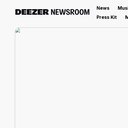
News
Mus
Press Kit
M