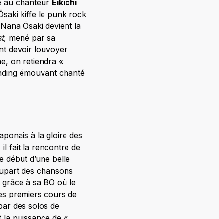
e au chanteur
Eikichi
Ōsaki kiffe le punk rock
 Nana Ōsaki devient la
t
, mené par sa
nt devoir louvoyer
me, on retiendra «
ending émouvant chanté
aponais à la gloire des
l fait la rencontre de
e début d’une belle
upart des chansons
ie grâce à sa BO où le
ses premiers cours de
 par des solos de
t la puissance de «