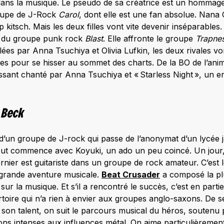
ans la musique. Le pseudo de sa créatrice est un hommag
roupe de J-Rock
Carol
, dont elle est une fan absolue. Nana 
kitsch. Mais les deux filles vont vite devenir inséparables.
ce du groupe punk rock
Blast
. Elle affronte le groupe
Trapnes
ées par Anna Tsuchiya et Olivia Lufkin, les deux rivales vo
ces pour se hisser au sommet des charts. De la BO de l’ani
ssant chanté par Anna Tsuchiya et « Starless Night », un 
e
Beck
 d’un groupe de J-rock qui passe de l’anonymat d’un lycée j
ut commence avec Koyuki, un ado un peu coincé. Un jour, i
nier est guitariste dans un groupe de rock amateur. C’est l
e grande aventure musicale.
Beat Crusader
a composé la pl
 sur la musique. Et s’il a rencontré le succès, c’est en part
toire qui n’a rien à envier aux groupes anglo-saxons. De 
e son talent, on suit le parcours musical du héros, soutenu
ions intenses aux influences métal. On aime particulièremen