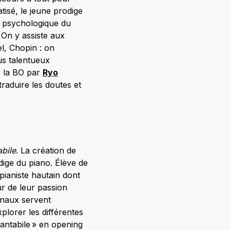
tisé, le jeune prodige
t psychologique du
 On y assiste aux
el, Chopin : on
us talentueux
r la BO par
Ryo
traduire les doutes et
bile
. La création de
ige du piano. Élève de
pianiste hautain dont
r de leur passion
inaux servent
plorer les différentes
Cantabile » en opening