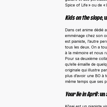
Spice of Life » ou de « 
Kids on the slope
, 
Dans cet anime dédié a
emménage chez son onc
est pianiste, l’autre pe
tous les deux. On a tou
à la mémoire et nous r
Pour sa deuxième collab
qu’elle émaille de quel
originale qui illustre 
plus d’avoir une BO à 
même temps que ses p
Your lie in April
: un
Kôsei est un pianiste v