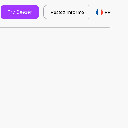
Try Deezer
Restez Informé
FR