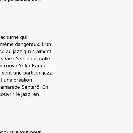
aciturne qui
t même dangereux. L’un
ce au jazz qu’ils aiment
n the slope
nous colle
 retrouve Yokô Kanno.
écrit une partition jazz
st une création
n camarade Sentarô. En
ouvrir le jazz, en
oncours a tout pour