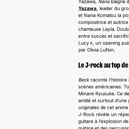
Yazawa,
Nana
baigne d
Yazawa
, leader du g
et Nana Komatsu la pop 
compositrice et autri
chanteuse Layla. Doubl
entre succès et sacrifi
Lucy », un opening pui
par Olivia Lufkin.
Le J-rock au top d
Beck
raconte l’histoire
scènes américaines. To
Minami Ryusuke. Ce der
amitié et surtout d’un
originales de cet anime
J-Rock révèle un réper
guitare à l’explosion d
guitare et des percuss