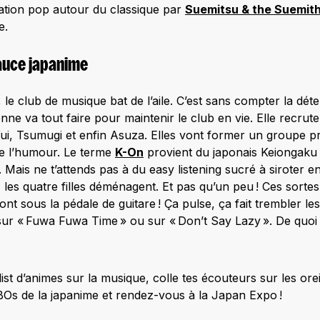
iation pop autour du classique par
Suemitsu & the Suemit
e.
sauce japanime
e club de musique bat de l’aile. C’est sans compter la déte
nne va tout faire pour maintenir le club en vie. Elle recrute
ui, Tsumugi et enfin Asuza. Elles vont former un groupe pr
de l’humour. Le terme
K-On
provient du japonais Keiongaku q
Mais ne t’attends pas à du easy listening sucré à siroter en
, les quatre filles déménagent. Et pas qu’un peu ! Ces sortes
t sous la pédale de guitare ! Ça pulse, ça fait trembler les
s sur « Fuwa Fuwa Time » ou sur « Don’t Say Lazy ». De quo
list d’animes sur la musique, colle tes écouteurs sur les oreil
 BOs de la japanime et rendez-vous à la Japan Expo !