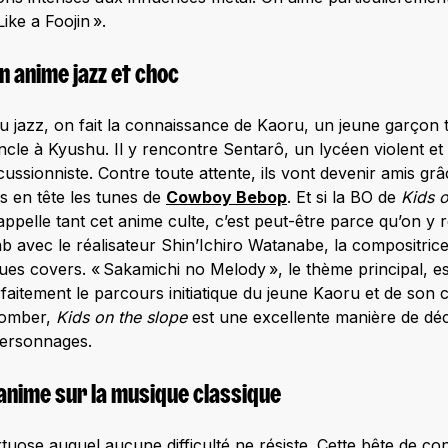
Like a Foojin ».
un anime jazz et choc
u jazz, on fait la connaissance de Kaoru, un jeune garçon t
le à Kyushu. Il y rencontre Sentarô, un lycéen violent e
rcussionniste. Contre toute attente, ils vont devenir amis grâ
s en tête les tunes de
Cowboy Bebop
. Et si la BO de
Kids o
appelle tant cet anime culte, c’est peut-être parce qu’on y
 avec le réalisateur Shin’Ichiro Watanabe, la compositrice 
ques covers. « Sakamichi no Melody », le thème principal, e
parfaitement le parcours initiatique du jeune Kaoru et de so
tomber,
Kids on the slope
est une excellente manière de déc
ersonnages.
 anime sur la musique classique
irtuose auquel aucune difficulté ne résiste. Cette bête de c