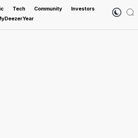
ic
Tech
Community
Investors
yDeezerYear