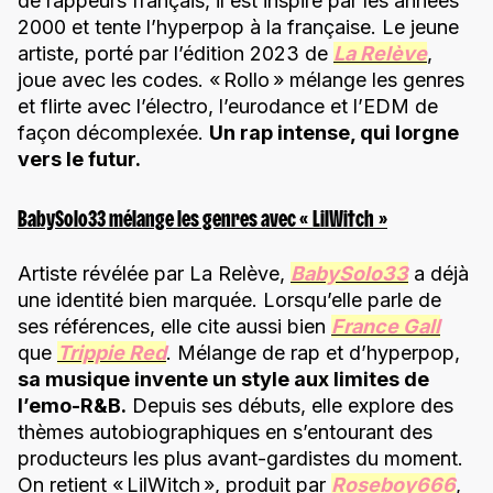
de rappeurs français, il est inspiré par les années
2000 et tente l’hyperpop à la française. Le jeune
artiste, porté par l’édition 2023 de
La Relève
,
joue avec les codes. « Rollo » mélange les genres
et flirte avec l’électro, l’eurodance et l’EDM de
façon décomplexée.
Un rap intense, qui lorgne
vers le futur.
BabySolo33 mélange les genres avec « LilWitch »
Artiste révélée par La Relève,
BabySolo33
a déjà
une identité bien marquée. Lorsqu’elle parle de
ses références, elle cite aussi bien
France Gall
que
Trippie Red
. Mélange de rap et d’hyperpop,
sa musique invente un style aux limites de
l’emo-R&B.
Depuis ses débuts, elle explore des
thèmes autobiographiques en s’entourant des
producteurs les plus avant-gardistes du moment.
On retient « LilWitch », produit par
Roseboy666
,