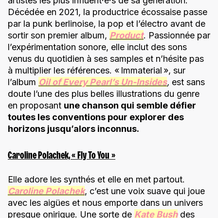
artistes les plus influent·e·s de sa génération.
Décédée en 2021, la productrice écossaise passe
par la punk berlinoise, la pop et l’électro avant de
sortir son premier album,
Product
. Passionnée par
l’expérimentation sonore, elle inclut des sons
venus du quotidien à ses samples et n’hésite pas
à multiplier les références. « Immaterial », sur
l’album
Oil of Every Pearl’s Un-Insides
,
est sans
doute l’une des plus belles illustrations du genre
en proposant
une chanson qui semble défier
toutes les conventions pour explorer des
horizons jusqu’alors inconnus.
Caroline Polachek, « Fly To You »
Elle adore les synthés et elle en met partout.
Caroline Polachek
, c’est une voix suave qui joue
avec les aigües et nous emporte dans un univers
presque onirique. Une sorte de
Kate Bush
des