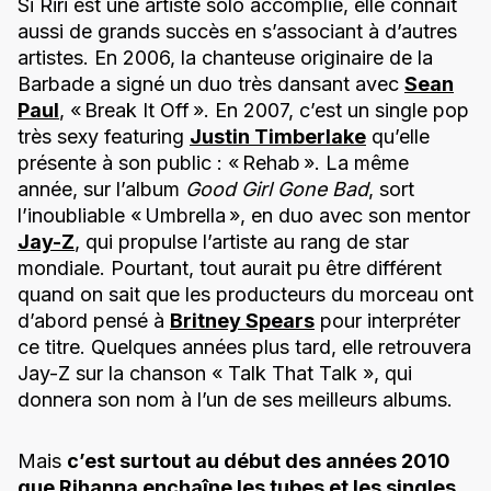
Si Riri est une artiste solo accomplie, elle connait
aussi de grands succès en s’associant à d’autres
artistes. En 2006, la chanteuse originaire de la
Barbade a signé un duo très dansant avec
Sean
Paul
, « Break It Off ». En 2007, c’est un single pop
très sexy featuring
Justin Timberlake
qu’elle
présente à son public : « Rehab ». La même
année, sur l’album
Good Girl Gone Bad
, sort
l’inoubliable « Umbrella », en duo avec son mentor
Jay-Z
, qui propulse l’artiste au rang de star
mondiale. Pourtant, tout aurait pu être différent
quand on sait que les producteurs du morceau ont
d’abord pensé à
Britney Spears
pour interpréter
ce titre. Quelques années plus tard, elle retrouvera
Jay-Z sur la chanson « Talk That Talk », qui
donnera son nom à l’un de ses meilleurs albums.
Mais
c’est surtout au début des années 2010
que Rihanna enchaîne les tubes et les singles