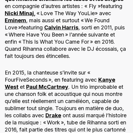
en compagnie d’autres artistes : « Fly »featuring
Nicki Minaj
,
« Love The Way YouLie» avec
Eminem
, mais aussi et surtout « We Found
Love »featuring
Calvin Harris
, sorti en 2011, puis
« Where Have You Been » l’année suivante et
enfin « This Is What You Came For » en 2016.
Quand Rihanna collabore avec le DJ écossais, ça
fait toujours des étincelles.
En 2015, la chanteuse s’invite sur «
FourFiveSeconds », en featuring avec
Kanye
West
et
Paul McCartney
. Un trio improbable et
une chanson folk et acoustique qui nous montre
qu’elle est réellement un caméléon, capable de
sublimer tout single. Toujours en matière de duo,
les collabs avec
Drake
ont aussi marqué l’histoire
de la musique : « Work », tube de Rihanna sorti en
2016, fait partie des titres qui ont le plus cartonné