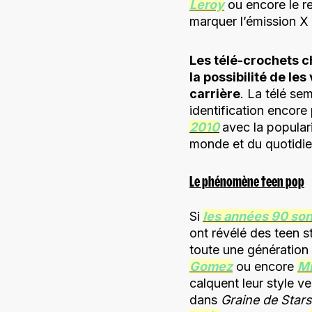
Leroy
ou encore le r
marquer l’émission X 
Les télé-crochets c
la possibilité de les
carrière
. La télé sem
identification encore
201
0
avec la popular
monde et du quotidien
Le phénomène teen pop
Si
les années 90 sont
ont révélé des teen
toute une génération 
Gomez
ou encore
Mi
calquent leur style v
dans
Graine de Stars