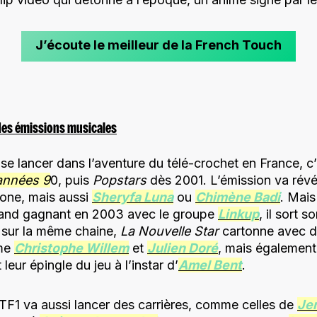
J’écoute le meilleur de la French Touch
des émissions musicales
 se lancer dans l’aventure du télé-crochet en France, 
années 9
0, puis
Popstars
dès 2001. L’émission va révé
gone, mais aussi
Sheryfa Luna
ou
Chimène Badi
. Mais
rand gagnant en 2003 avec le groupe
Linkup
, il sort 
e sur la même chaine,
La Nouvelle Star
cartonne avec d
me
Christophe Willem
et
Julien Doré
, mais également
 leur épingle du jeu à l’instar d’
Amel Bent
.
F1 va aussi lancer des carrières, comme celles de
Jen