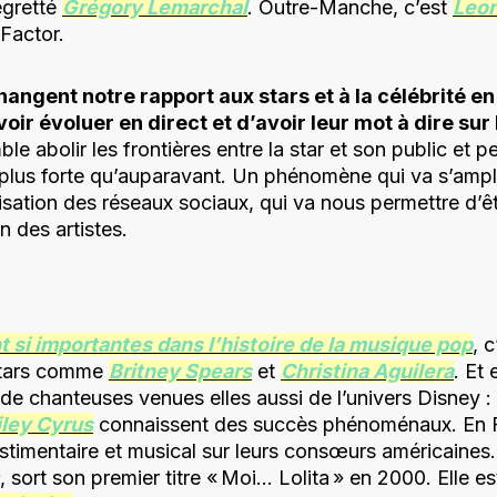
egretté
Grégory Lemarchal
. Outre-Manche, c’est
Leon
Factor.
hangent notre rapport aux stars et à la célébrité e
 voir évoluer en direct et d’avoir leur mot à dire sur 
ble abolir les frontières entre la star et son public et 
 plus forte qu’auparavant. Un phénomène qui va s’ampl
isation des réseaux sociaux, qui va nous permettre d’ê
 des artistes.
 si importantes dans l’histoire de la musique pop
, 
 stars comme
Britney Spears
et
Christina Aguilera
. Et 
de chanteuses venues elles aussi de l’univers Disney :
ley Cyrus
connaissent des succès phénoménaux. En Fra
estimentaire et musical sur leurs consœurs américaines
, sort son premier titre « Moi… Lolita » en 2000. Elle es