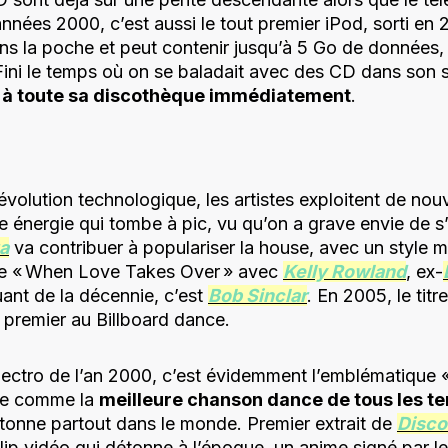
nnées 2000, c’est aussi le tout premier iPod, sorti en 
ans la poche et peut contenir jusqu’à 5 Go de données,
Fini le temps où on se baladait avec des CD dans son 
à toute sa discothèque immédiatement
.
évolution technologique, les artistes exploitent de nouv
e énergie qui tombe à pic, vu qu’on a grave envie de 
a
va contribuer à populariser la house, avec un style mu
e « When Love Takes Over » avec
Kelly Rowland
, ex-
uant de la décennie, c’est
Bob Sinclar
. En 2005, le tit
 premier au Billboard dance.
ectro de l’an 2000, c’est évidemment l’emblématique
ée comme la
meilleure chanson dance de tous les t
rtonne partout dans le monde. Premier extrait de
Disco
p vidéo qui détonne à l’époque, un anime signé par le 