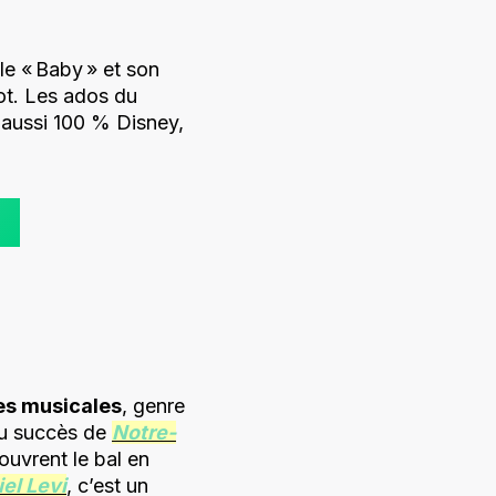
e « Baby » et son
ot. Les ados du
 aussi 100 % Disney,
es musicales
, genre
 du succès de
Notre-
 ouvrent le bal en
el Levi
, c’est un