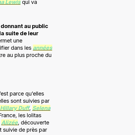
a Lewis
qui va
n donnant au public
la suite de leur
permet une
ifier dans les
années
tre au plus proche du
c’est parce qu’elles
elles sont suivies par
Hillary Duff
,
Selena
nce, les lolitas
.
Alizée
, découverte
t suivie de près par