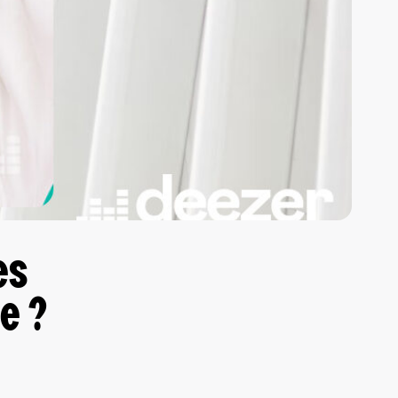
es
e ?