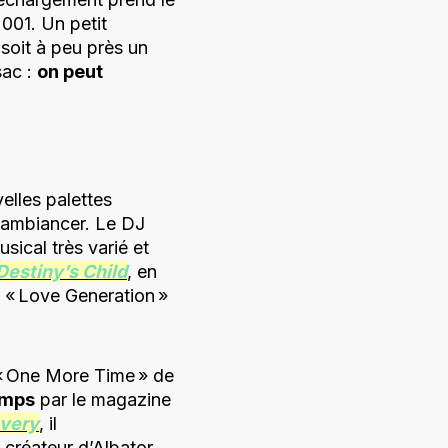
2001. Un petit
 soit à peu près un
sac :
on peut
elles palettes
s’ambiancer. Le DJ
sical très varié et
Destiny’s Child
, en
re « Love Generation »
 « One More Time » de
emps
par le magazine
very
, il
créateur d’Albator.