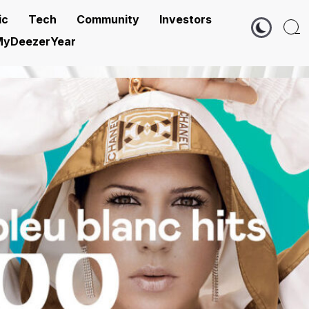
ic
Tech
Community
Investors
yDeezerYear