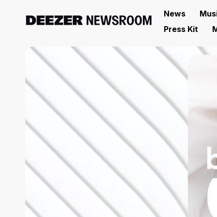
News
Mus
Press Kit
M