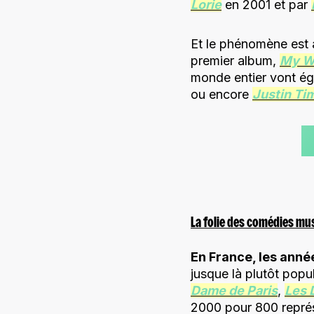
Lorie
en 2001 et par
Et le phénomène est 
premier album,
My W
monde entier vont é
ou encore
Justin Ti
La folie des comédies mu
En France, les ann
jusque là plutôt popu
Dame de Paris
,
Les
2000 pour 800 représe