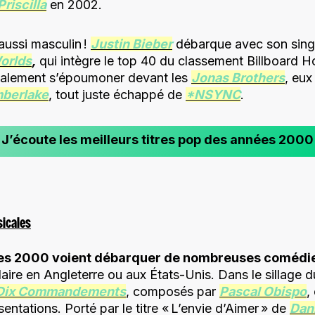
Priscilla
en 2002.
aussi masculin !
Justin Bieber
débarque avec son singl
orlds
,
qui intègre le top 40 du classement Billboard H
galement s’époumoner devant les
Jonas Brothers
, eux
mberlake
, tout juste échappé de
*NSYNC
.
J’écoute les meilleurs titres pop des années 2000
sicales
ées 2000 voient débarquer de nombreuses comédi
laire en Angleterre ou aux États-Unis. Dans le sillage
 Dix Commandements
, composés par
Pascal Obispo
,
ntations. Porté par le titre « L’envie d’Aimer » de
Dani