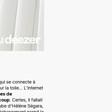
qui se connecte à
ur la toile… L’internet
es de
coup
. Certes, il fallait
tube d’Hélène Ségara,
léchargement prend le