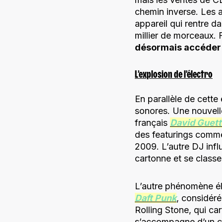
chemin inverse. Les a
appareil qui rentre d
millier de morceaux. 
désormais accéder 
L’explosion de l’électro
En parallèle de cette 
sonores. Une nouvell
français
David Guett
des featurings comm
2009. L’autre DJ infl
cartonne et se classe
L’autre phénomène él
Daft Punk
, considér
Rolling Stone, qui ca
s’accompagne d’un cli