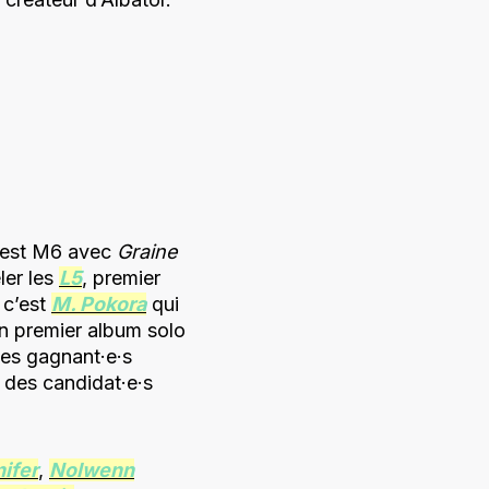
c’est M6 avec
Graine
ler les
L5
, premier
 c’est
M. Pokora
qui
son premier album solo
es gagnant·e·s
 des candidat·e·s
ifer
,
Nolwenn