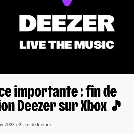
e importante : fin de
tion Deezer sur Xbox 🎵
ov 2023
2 min de lecture