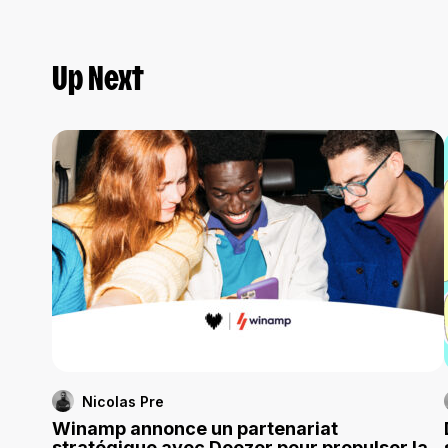
Up Next
Nicolas Pre
Winamp annonce un partenariat
stratégique avec Deezer pour propulser la