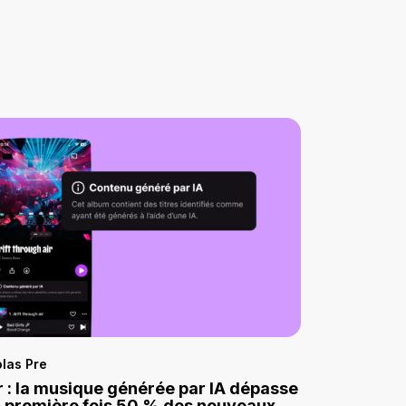
las Pre
 : la musique générée par IA dépasse
a première fois 50 % des nouveaux