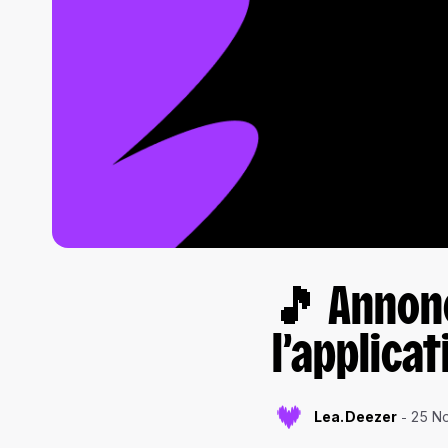
🎵 Annonc
l’applica
Lea.Deezer
25 N