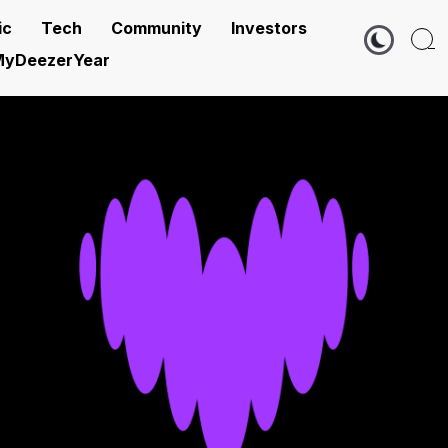
ic
Tech
Community
Investors
yDeezerYear