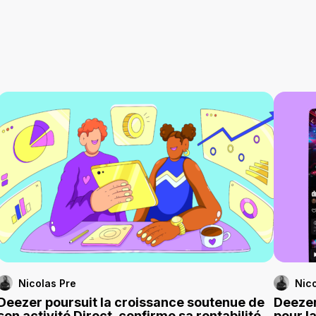
Nicolas Pre
Nico
Deezer poursuit la croissance soutenue de
Deezer
son activité Direct, confirme sa rentabilité
pour l