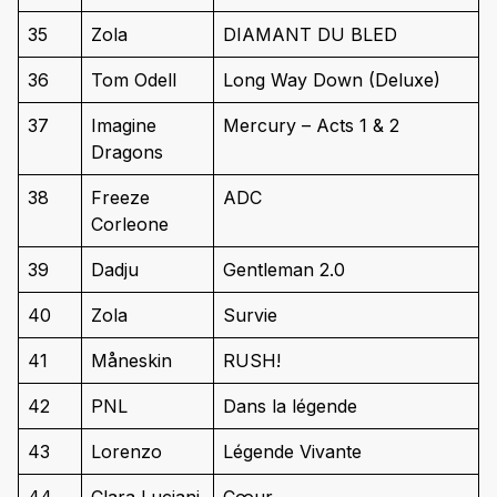
35
Zola
DIAMANT DU BLED
36
Tom Odell
Long Way Down (Deluxe)
37
Imagine
Mercury – Acts 1 & 2
Dragons
38
Freeze
ADC
Corleone
39
Dadju
Gentleman 2.0
40
Zola
Survie
41
Måneskin
RUSH!
42
PNL
Dans la légende
43
Lorenzo
Légende Vivante