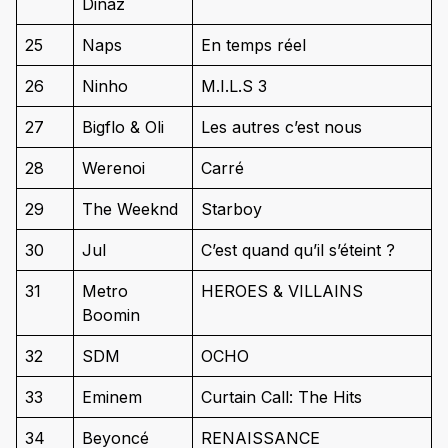
Dinaz
25
Naps
En temps réel
26
Ninho
M.I.L.S 3
27
Bigflo & Oli
Les autres c’est nous
28
Werenoi
Carré
29
The Weeknd
Starboy
30
Jul
C’est quand qu’il s’éteint ?
31
Metro
HEROES & VILLAINS
Boomin
32
SDM
OCHO
33
Eminem
Curtain Call: The Hits
34
Beyoncé
RENAISSANCE