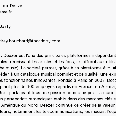
 pour Deezer
eme.fr
Darty
drey.bouchard@fnacdarty.com
 :
Deezer est l’une des principales plateformes indépenda
s, réunissant les artistes et les fans, en offrant aux utilisa
the music). La société permet, grâce à sa plateforme évolut
céder à un catalogue musical complet et de qualité, une exp
des fonctionnalités innovantes. Fondée à Paris en 2007, De
mptant plus de 600 employés répartis en France, en Allem
-Unis, partageant tous une passion commune pour la musique
es partenariats stratégiques établis dans des marchés clés
Amérique du Nord, Deezer continue de créer de la valeur 
eurs, notamment les télécommunications, les médias, l’équi