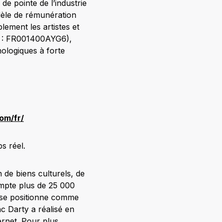
de pointe de l’industrie
dèle de rémunération
lement les artistes et
IN : FR001400AYG6),
ologiques à forte
om/fr/
s réel.
 de biens culturels, de
ompte plus de 25 000
t se positionne comme
 Darty a réalisé en
ernet. Pour plus