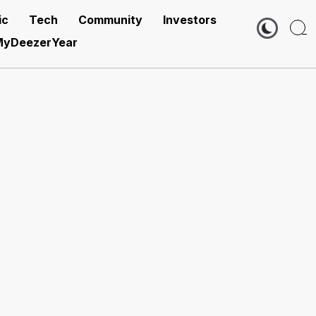
ic
Tech
Community
Investors
yDeezerYear