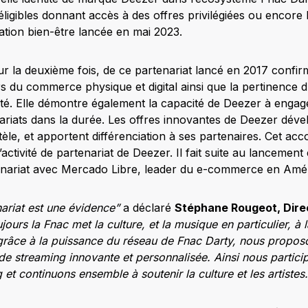
ligibles donnant accès à des offres privilégiées ou encore la
ation bien-être lancée en mai 2023.
 la deuxième fois, de ce partenariat lancé en 2017 confirme
s du commerce physique et digital ainsi que la pertinence 
été. Elle démontre également la capacité de Deezer à engage
enariats dans la durée. Les offres innovantes de Deezer dév
ntèle, et apportent différenciation à ses partenaires. Cet acc
activité de partenariat de Deezer. Il fait suite au lancement
enariat avec Mercado Libre, leader du e-commerce en Amér
ariat est une évidence”
a déclaré
Stéphane Rougeot, Dire
jours la Fnac met la culture, et la musique en particulier, à 
 grâce à la puissance du réseau de Fnac Darty, nous proposo
 de streaming innovante et personnalisée. Ainsi nous parti
et continuons ensemble à soutenir la culture et les artistes.