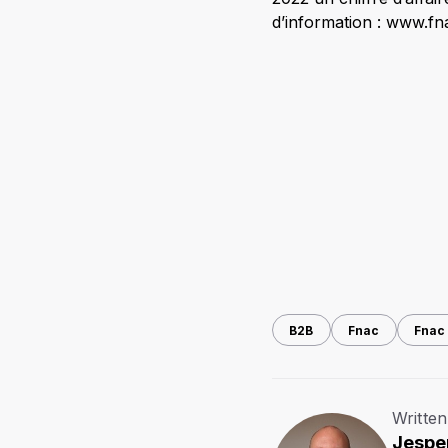
d’information : www.fn
B2B
Fnac
Fnac
Written
Jespe