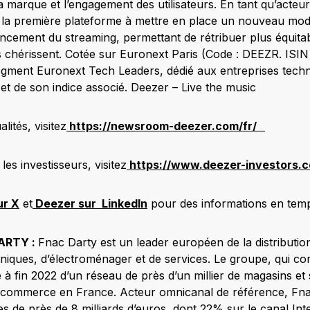
marque et l’engagement des utilisateurs. En tant qu’acteur 
é la première plateforme à mettre en place un nouveau mo
lancement du streaming, permettant de rétribuer plus équitab
s chérissent. Cotée sur Euronext Paris (Code : DEEZR. IS
segment Euronext Tech Leaders, dédié aux entreprises techn
et de son indice associé. Deezer – Live the music
lités, visitez
https://newsroom-deezer.com/fr/
les investisseurs, visitez
https://www.deezer-investors.c
r X
et
Deezer sur LinkedIn
pour des informations en temp
ARTY :
Fnac Darty est un leader européen de la distribution
chniques, d’électroménager et de services. Le groupe, qui c
e à fin 2022 d’un réseau de près d’un millier de magasins e
-commerce en France. Acteur omnicanal de référence, Fnac
res de près de 8 milliards d’euros, dont 22% sur le canal Int