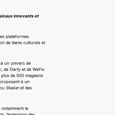
sicaux innovants et
des plateformes
on de biens culturels et
 à un univers de
ac, de Darty et de WeFix
ur plus de 500 magasins
y proposent à un
ou
Shaker
et des
t notamment le
y, l’extension des