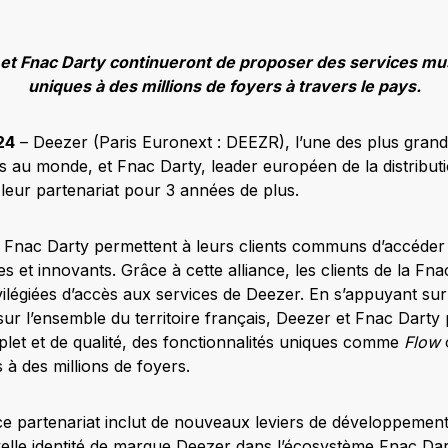
t Fnac Darty continueront de proposer des services mu
uniques à des millions de foyers à travers le pays.
024
– Deezer (Paris Euronext : DEEZR), l’une des plus gran
 au monde, et Fnac Darty, leader européen de la distributi
t leur partenariat pour 3 années de plus.
 Fnac Darty permettent à leurs clients communs d’accéder
s et innovants. Grâce à cette alliance, les clients de la Fn
ivilégiées d’accès aux services de Deezer. En s’appuyant s
sur l’ensemble du territoire français, Deezer et Fnac Dart
let et de qualité, des fonctionnalités uniques comme
Flow
 à des millions de foyers.
e partenariat inclut de nouveaux leviers de développemen
elle identité de marque Deezer dans l’écosystème Fnac Dart