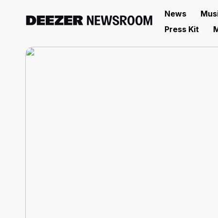
News
Mus
Press Kit
M