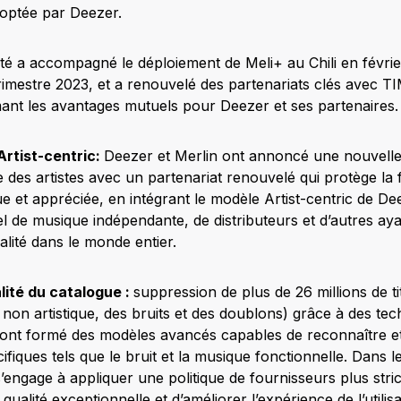
optée par Deezer.
té a accompagné le déploiement de Meli+ au Chili en février,
rimestre 2023, et a renouvelé des partenariats clés avec 
ant les avantages mutuels pour Deezer et ses partenaires.
rtist-centric:
Deezer et Merlin ont annoncé une nouvelle
e des artistes avec un partenariat renouvelé qui protège la
e et appréciée, en intégrant le modèle Artist-centric de De
bel de musique indépendante, de distributeurs et d’autres ay
lité dans le monde entier.
lité du catalogue :
suppression de plus de 26 millions de t
non artistique, des bruits et des doublons) grâce à des tec
ont formé des modèles avancés capables de reconnaître et
fiques tels que le bruit et la musique fonctionnelle. Dans 
s’engage à appliquer une politique de fournisseurs plus stric
ualité exceptionnelle et d’améliorer l’expérience de l’utilisa