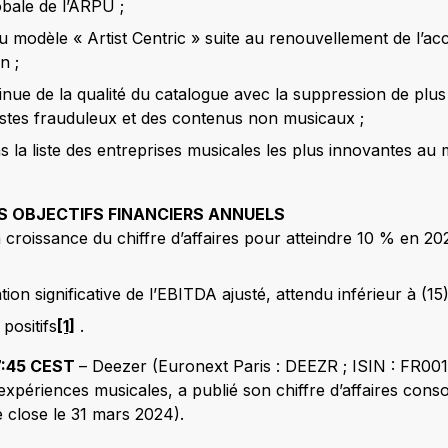
obale de l’ARPU ;
modèle « Artist Centric » suite au renouvellement de l’acc
n ;
nue de la qualité du catalogue avec la suppression de plus d
istes frauduleux et des contenus non musicaux ;
s la liste des entreprises musicales les plus innovantes au
S OBJECTIFS FINANCIERS ANNUELS
a croissance du chiffre d’affaires pour atteindre 10 % en 2
ion significative de l’EBITDA ajusté, attendu inférieur à (1
positifs
[1]
.
17:45 CEST
– Deezer (Euronext Paris : DEEZR ; ISIN : FR00
xpériences musicales, a publié son chiffre d’affaires conso
e close le 31 mars 2024).