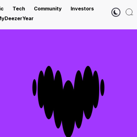
ic
Tech
Community
Investors
yDeezerYear