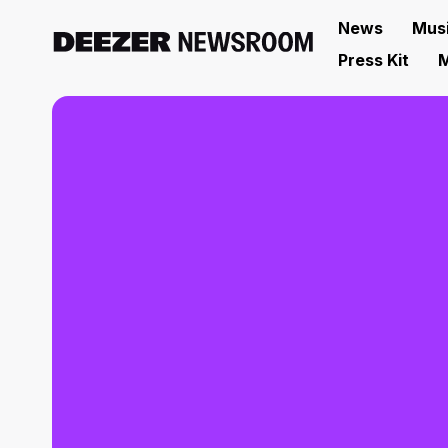
News
Mus
Press Kit
M