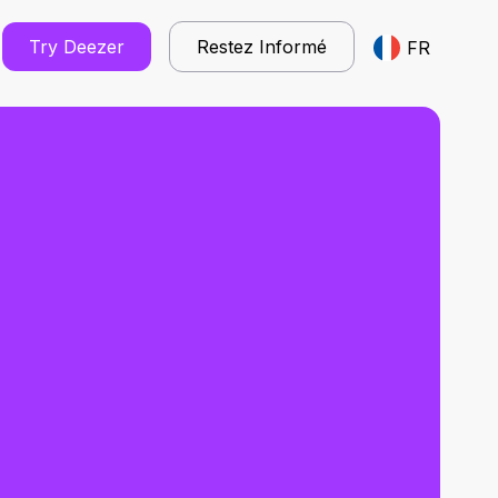
Try Deezer
Restez Informé
FR