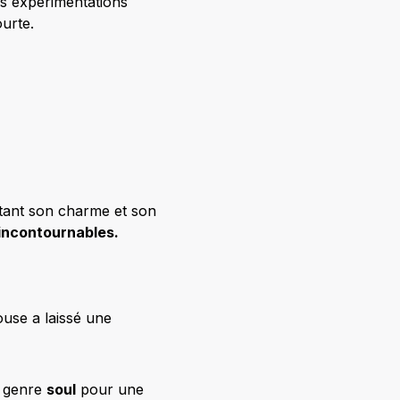
es expérimentations
ourte.
e tant son charme et son
incontournables.
use a laissé une
e genre
soul
pour une