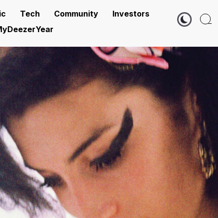
ic
Tech
Community
Investors
yDeezerYear