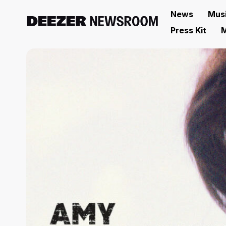
News
Mus
Press Kit
M