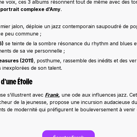
e voix, ces 3 albums résonnent tout de même avec des tonal
e
portrait complexe d’Amy
.
remier jalon, déploie un jazz contemporain saupoudré de p
ce peu commune ;
6)
se teinte de la sombre résonance du rhythm and blues et d
ments de sa vie personnelle ;
easures (2011)
, posthume, rassemble des inédits et des vers
s inexplorées de son talent.
 d’une Étoile
e s’illustrent avec
Frank
,
une ode aux influences jazz. Cet
aîcheur de la jeunesse, propose une incursion audacieuse du
ts de modernité qui préfigurent le bouleversement à venir