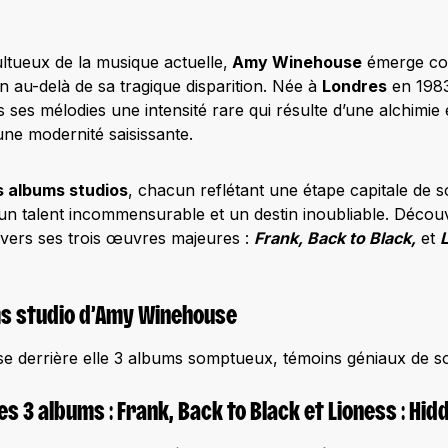
ltueux de la musique actuelle,
Amy Winehouse
émerge com
en au-delà de sa tragique disparition. Née à
Londres
en 1983,
ns ses mélodies une intensité rare qui résulte d’une alchimi
une modernité saisissante.
s albums studios
, chacun reflétant une étape capitale de s
un talent incommensurable et un destin inoubliable. Découv
vers ses trois œuvres majeures :
Frank, Back to Black,
et
ms studio d’Amy Winehouse
sse derrière elle 3 albums somptueux, témoins géniaux de so
s 3 albums : Frank, Back to Black et Lioness : Hi