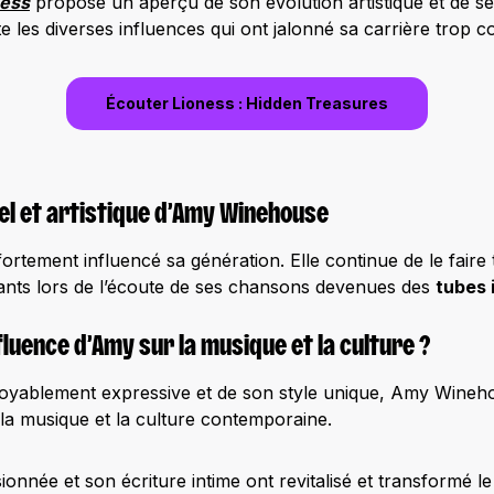
ness
propose un aperçu de son évolution artistique et de s
te les diverses influences qui ont jalonné sa carrière trop c
Écouter Lioness : Hidden Treasures
el et artistique d’Amy Winehouse
 fortement influencé sa génération. Elle continue de le fair
ants lors de l’écoute de ses chansons devenues des
tubes 
nfluence d’Amy sur la musique et la culture ?
royablement expressive et de son style unique, Amy Wineho
la musique et la culture contemporaine.
ionnée et son écriture intime ont revitalisé et transformé l