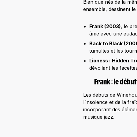
Bien que nés de la mêm
ensemble, dessinent l
Frank (2003)
, le p
âme avec une auda
Back to Black (200
tumultes et les tour
Lioness : Hidden Tr
dévoilant les facette
Frank : le début
Les débuts de Winehous
l’insolence et de la fr
incorporant des élémen
musique jazz.