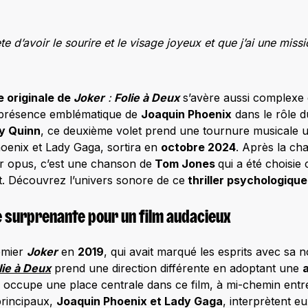
e d’avoir le sourire et le visage joyeux et que j’ai une missio
 originale de
Joker
:
Folie à Deux
s’avère aussi complexe 
a présence emblématique de
Joaquin Phoenix
dans le rôle 
y Quinn
, ce deuxième volet prend une tournure musicale 
oenix et Lady Gaga, sortira en
octobre 2024
. Après la ch
r opus, c’est une chanson de
Tom Jones
qui a été choisi
. Découvrez l’univers sonore de ce
thriller psychologique
e surprenante pour un film audacieux
emier
Joker
en
2019
, qui avait marqué les esprits avec sa n
lie à Deux
prend une direction différente en adoptant une
 occupe une place centrale dans ce film, à mi-chemin ent
principaux,
Joaquin Phoenix et Lady Gaga
, interprètent 