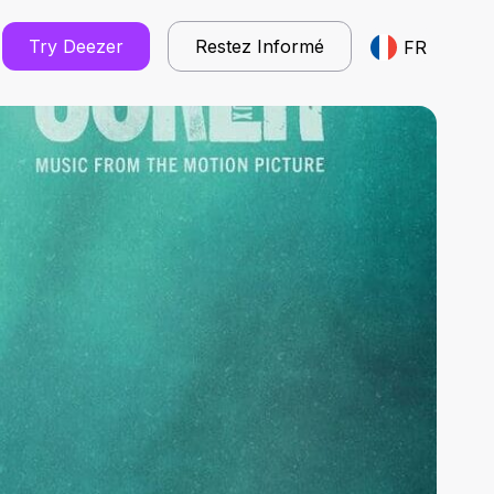
Try Deezer
Restez Informé
FR