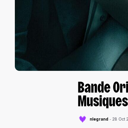
Bande Orig
Musiques
nlegrand
28 Oct 