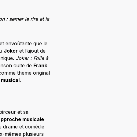
n : semer le rire et la
et envoûtante que le
du
Joker
et l’ajout de
unique.
Joker : Folie à
anson culte de
Frank
e comme thème original
 musical.
oirceur et sa
approche musicale
re drame et comédie
eux-mêmes plusieurs