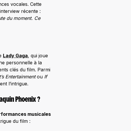
nces vocales. Cette
nterview récente :
rute du moment. Ce
de
Lady Gaga
, qui joue
he personnelle à la
ts clés du film. Parmi
’s Entertainment
ou
If
nt l’intrigue.
aquin Phoenix ?
rformances musicales
igue du film :