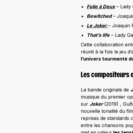
Folie à Deux
– Lady
Bewitched
– Joaqui
Le Joker
– Joaquin 
That’s life
– Lady G
Cette collaboration en
réunit à la fois le jeu 
l’univers tourmenté d
Les compositeurs et
La bande originale de
J
musique du premier o
sur
Joker
(2019) , Guð
nouvelle tonalité du fi
reprises de standard
entre les chansons popu
met en valeur
les tens