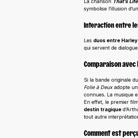
La chanson
That’s Life
symbolise l’illusion d’
Interaction entre l
Les
duos entre Harley
qui servent de dialogue
Comparaison avec l
Si la bande originale d
Folie à Deux
adopte une
connues. La musique es
En effet, le premier fil
destin tragique
d’Arth
tout autre interprétati
Comment est perçue