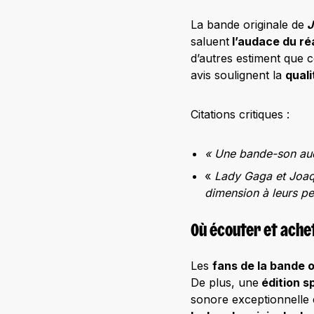
La bande originale de
J
saluent
l’audace du ré
d’autres estiment que 
avis soulignent la
quali
Citations critiques :
« Une bande-son aud
«
Lady Gaga et Joaqu
dimension à leurs p
Où écouter et achet
Les
fans de la bande o
De plus, une
édition s
sonore exceptionnelle 