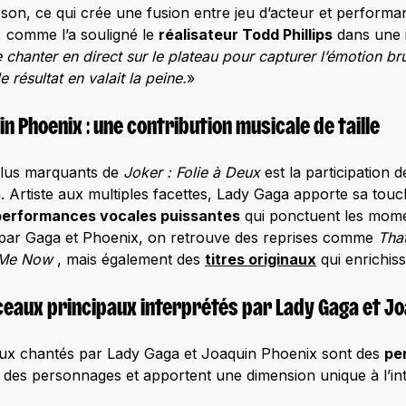
on, ce qui crée une fusion entre jeu d’acteur et performa
, comme l’a souligné le
réalisateur Todd Phillips
dans une i
chanter en direct sur le plateau pour capturer l’émotion b
le résultat en valait la peine.
»
n Phoenix : une contribution musicale de taille
plus marquants de
Joker : Folie à Deux
est la participation 
. Artiste aux multiples facettes, Lady Gaga apporte sa touc
performances vocales puissantes
qui ponctuent les momen
par Gaga et Phoenix, on retrouve des reprises comme
That
e Me Now
, mais également des
titres originaux
qui enrichisse
ceaux principaux interprétés par Lady Gaga et Jo
ux chantés par Lady Gaga et Joaquin Phoenix sont des
pe
 des personnages et apportent une dimension unique à l’intr