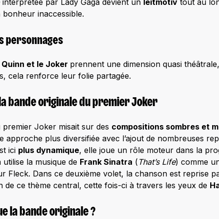
interprétée par Lady Gaga devient un
leitmotiv
tout au lon
un bonheur inaccessible.
es personnages
 Quinn et le Joker
prennent une dimension quasi théâtrale
s, cela renforce leur folie partagée.
a bande originale du premier Joker
u premier Joker misait sur des
compositions sombres et mi
 approche plus diversifiée avec l’ajout de nombreuses re
t ici
plus dynamique
, elle joue un rôle moteur dans la prog
m utilise la musique de
Frank Sinatra
(
That’s Life
) comme un
ur Fleck. Dans ce deuxième volet, la chanson est reprise p
on de ce thème central, cette fois-ci à travers les yeux de
Ha
 la bande originale ?