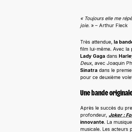
« Toujours elle me répèt
joie.
» – Arthur Fleck
Très attendue,
la bande
film lui-même. Avec l
Lady Gaga
dans
Harle
Deux
, avec Joaquin Ph
Sinatra
dans le premie
pour ce deuxième volet
Une bande original
Après le succès du pr
profondeur,
Joker : Fo
innovante
. La musique
musicale. Les acteurs 