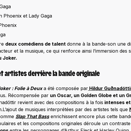
 Gaga
n Phoenix et Lady Gaga
Phoenix
aga
tre
deux comédiens de talent
donne à la bande-son une di
d’acteur et la musique, ce qui renforce ainsi l’immersion des
u Joker.
 artistes derrière la bande originale
oker : Folie à Deux
a été composée par
Hildur Guðnadótti
pus. Récompensée par
un Oscar, un Golden Globe et un
nadóttir revient avec des compositions à la fois
intenses et
lm.L’ajout de musiques interprétées par des artistes tels que
s comme
Slap That Bass
enrichissent encore plus cette bande 
laires et les compositions originales déroule un contraste 
ions
entre les personnages d’Arthur Fleck et Harley Quinn.