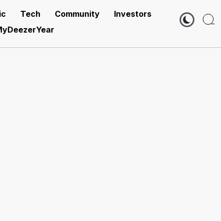
ic
Tech
Community
Investors
yDeezerYear