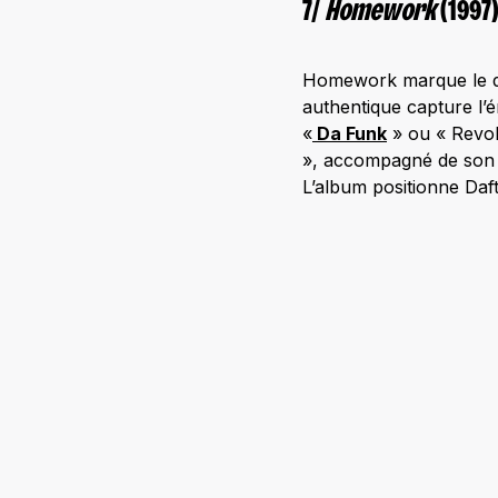
7/
Homework
(1997)
Homework marque le dé
authentique capture l
«
Da Funk
» ou « Revol
», accompagné de son 
L’album positionne Da