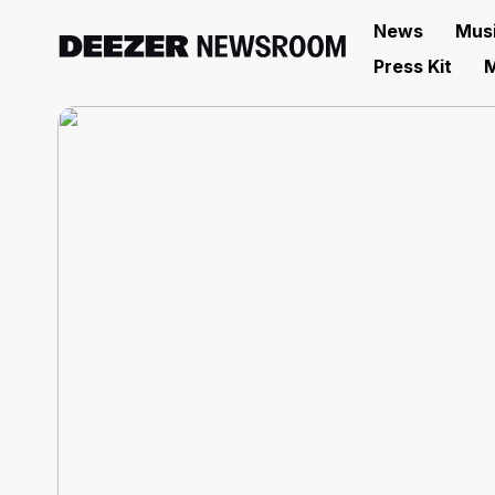
News
Mus
Press Kit
M