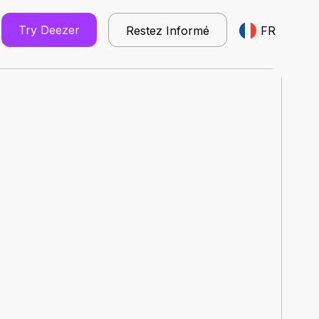
Try Deezer
Restez Informé
FR