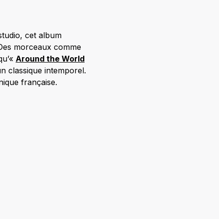
tudio, cet album
0. Des morceaux comme
 qu’«
Around the World
 classique intemporel.
ique française.