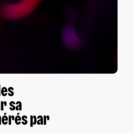
les
r sa
nérés par