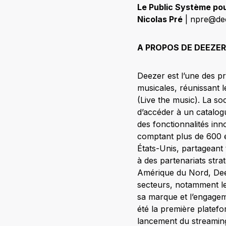
Le Public Système po
Nicolas Pré
| npre@de
A PROPOS DE DEEZER 
Deezer est l’une des p
musicales, réunissant le
(Live the music). La so
d’accéder à un catalogu
des fonctionnalités in
comptant plus de 600 
États-Unis, partageant
à des partenariats str
Amérique du Nord, Deez
secteurs, notamment le
sa marque et l’engageme
été la première platef
lancement du streaming,