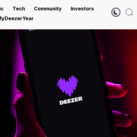
ic
Tech
Community
Investors
yDeezerYear