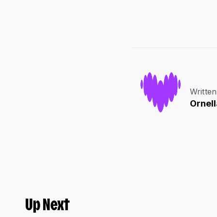
Written
Ornel
Up Next