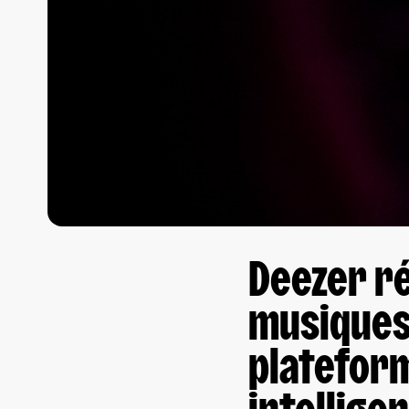
Deezer ré
musiques 
platefor