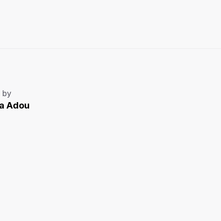
 by
la Adou