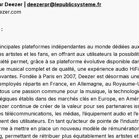
ur Deezer |
deezerpr@lepublicsysteme.fr
ezer.com
:
rincipales plateformes indépendantes au monde dédiées au
s artistes et les fans, en offrant aux utilisateurs la possibil
ciété permet, grâce à sa plateforme évolutive disponible da
e musical complet et de qualité, une expérience audio HiFi
novantes. Fondée à Paris en 2007, Deezer est désormais une
employés répartis en France, en Allemagne, au Royaume-Un
 tous une passion commune pour la musique, la technologie
atégiques établis dans des marchés clés en Europe, en Amé
er continue de créer de la valeur pour ses partenaires i
s télécommunications, les médias, l’équipement audio et l
nt des utilisateurs. En tant qu’acteur de pointe de l’indust
orme à mettre en place un nouveau modèle de rémunération 
 permettant de rétribuer plus équitablement les artistes et