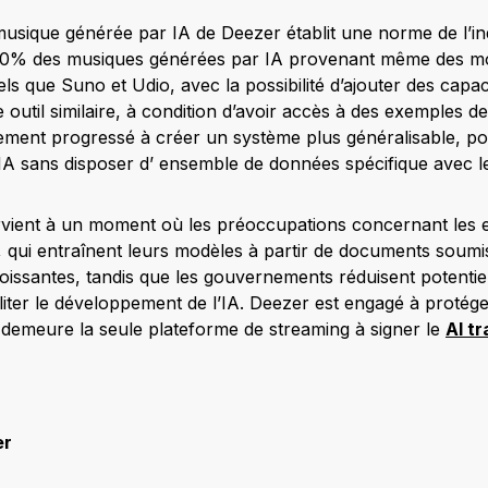
 musique générée par IA de Deezer établit une norme de l’in
100% des musiques générées par IA provenant même des mo
tels que Suno et Udio, avec la possibilité d’ajouter des capa
 outil similaire, à condition d’avoir accès à des exemples d
ement progressé à créer un système plus généralisable, po
A sans disposer d’ ensemble de données spécifique avec le
vient à un moment où les préoccupations concernant les e
lle, qui entraînent leurs modèles à partir de documents soumi
oissantes, tandis que les gouvernements réduisent potentiel
iliter le développement de l’IA. Deezer est engagé à protéger
 demeure la seule plateforme de streaming à signer le
AI t
er