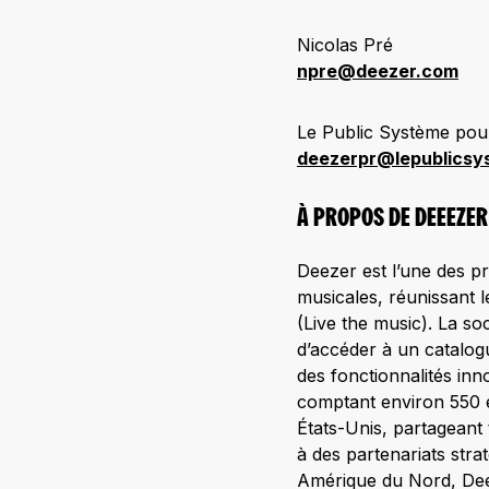
Nicolas Pré
npre@deezer.com
Le Public Système pou
deezerpr@lepublicsy
À PROPOS DE DEEEZER
Deezer est l’une des p
musicales, réunissant le
(Live the music). La so
d’accéder à un catalogu
des fonctionnalités in
comptant environ 550 
États-Unis, partageant
à des partenariats str
Amérique du Nord, Deez