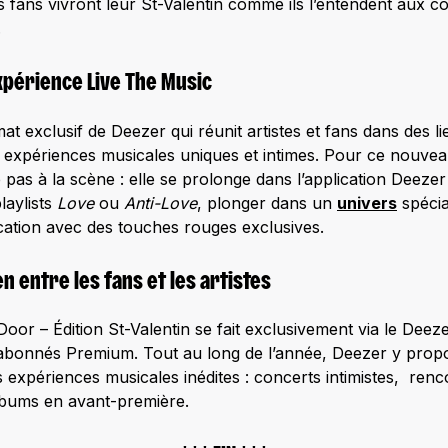
s fans vivront leur St-Valentin comme ils l’entendent aux côt
.
xpérience Live The Music
at exclusif de Deezer qui réunit artistes et fans dans des 
s expériences musicales uniques et intimes. Pour ce nouve
e pas à la scène : elle se prolonge dans l’application Deeze
laylists
Love
ou
Anti-Love
, plonger dans un
univers
spécia
ication avec des touches rouges exclusives.
ien entre les fans et les artistes
Door – Édition St-Valentin se fait exclusivement via le Deeze
x abonnés Premium. Tout au long de l’année, Deezer y pro
 expériences musicales inédites : concerts intimistes, renco
lbums en avant-première.