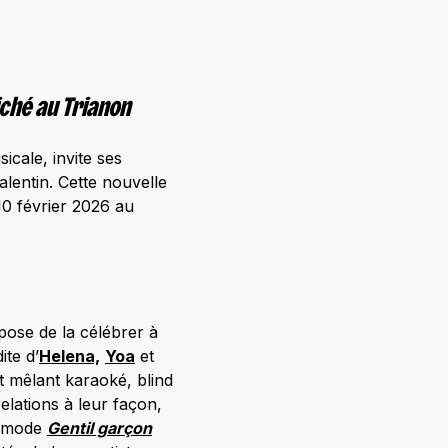
iché au Trianon
icale, invite ses
lentin. Cette nouvelle
 10 février 2026 au
opose de la célébrer à
ite d’
Helena,
Yoa
et
rt mêlant karaoké, blind
elations à leur façon,
en mode
Gentil garçon