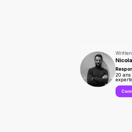
Written
Nicola
Respon
20 ans 
experti
Conn