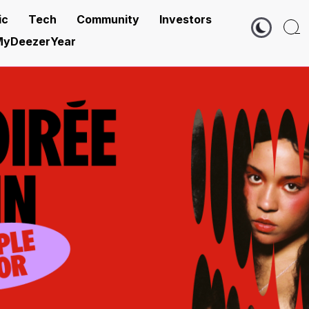
ic
Tech
Community
Investors
yDeezerYear