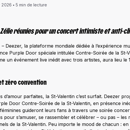
v 2026
5 min de lecture
 Zélie réunies pour un concert intimiste et anti-cl
6
– Deezer, la plateforme mondiale dédiée à l’expérience mus
ce Purple Door spéciale intitulée Contre-Soirée de la St-Va
e un événement live inédit avec trois artistes, aura lieu le
 et zéro convention
es d’amour parfaites, la St-Valentin c’est surfait. Deezer pr
ple Door Contre-Soirée de la St-Valentin, en présence inéd
es féminines guideront leurs fans à travers une soirée conce
ns pour s’amuser, se rassembler et célébrer – ou pas – les r
onnels de la St-Valentin. Peu importe le mood de chacun : 