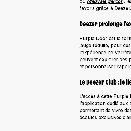
ou
Mauvais garçon
,
le
favoris grâce à Deezer
Deezer prolonge l’e
Purple Door est le form
jauge réduite, pour de
l’expérience ne s’arrêt
peuvent explorer des p
et personnaliser l’appl
Le Deezer Club : le l
L’accès à cette Purple 
l’application dédié au
permettant de vivre des
écoutes exclusives d’a