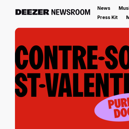
News
Mus
Press Kit
M