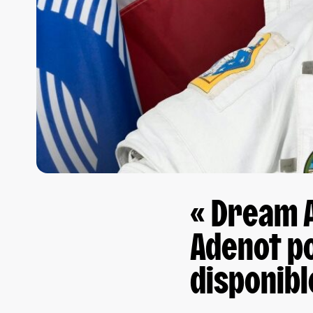
« Dream A
Adenot po
disponibl