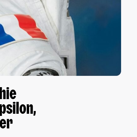
phie
psilon,
zer