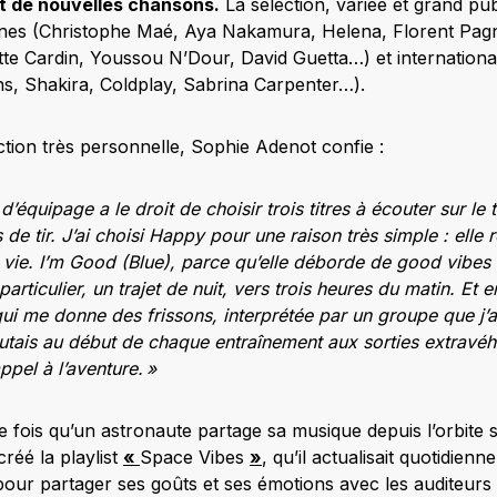
t de nouvelles chansons.
La sélection, variée et grand publi
ones (Christophe Maé, Aya Nakamura, Helena, Florent Pagn
tte Cardin, Youssou N’Dour, David Guetta…) et internationa
s, Shakira, Coldplay, Sabrina Carpenter…).
ction très personnelle, Sophie Adenot confie :
quipage a le droit de choisir trois titres à écouter sur le t
 de tir. J’ai choisi Happy pour une raison très simple : elle
vie. I’m Good (Blue), parce qu’elle déborde de good vibes et
rticulier, un trajet de nuit, vers trois heures du matin. Et en
ui me donne des frissons, interprétée par un groupe que j’a
tais au début de chaque entraînement aux sorties extravéhi
ppel à l’aventure. »
e fois qu’un astronaute partage sa musique depuis l’orbite 
réé la playlist
«
Space Vibes
»
, qu’il actualisait quotidien
 pour partager ses goûts et ses émotions avec les auditeurs