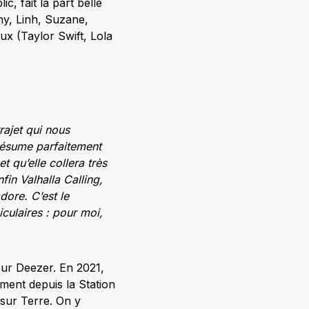
c, fait la part belle
y, Linh, Suzane,
ux (Taylor Swift, Lola
rajet qui nous
 résume parfaitement
 qu’elle collera très
fin Valhalla Calling,
dore. C’est le
culaires : pour moi,
sur Deezer. En 2021,
nement depuis la Station
 sur Terre. On y