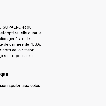
SAE-SUPAERO et du
élicoptère, elle cumule
ction générale de
 de carrière de l’ESA,
à bord de la Station
gies et repousser les
sique
ssion εpsilon aux côtés