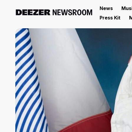
News
Mus
Press Kit
M