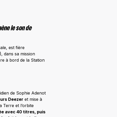
ène le son de
le, est fière
, dans sa mission
ure à bord de la Station
tidien de Sophie Adenot
eurs Deezer
et mise à
 Terre et l’orbite
e avec 40 titres, puis