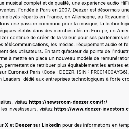
e musical complet et de qualité, une expérience audio HiFi
novantes. Fondée à Paris en 2007, Deezer est désormais une
employés répartis en France, en Allemagne, au Royaume-Un
 tous une passion commune pour la musique, la technologie
atégiques établis dans des marchés clés en Europe, en Amé
er continue de créer de la valeur pour ses partenaires i
s télécommunications, les médias, l’équipement audio et l
nt des utilisateurs. En tant qu’acteur de pointe de l’indust
orme à mettre en place un nouveau modèle de rémunération 
 permettant de rétribuer plus équitablement les artistes et
 sur Euronext Paris (Code : DEEZR. ISIN : FR001400AYG6), 
Leaders, dédié aux entreprises technologiques à forte cr
lités, visitez
https://newsroom-deezer.com/fr/
les investisseurs, visitez
https://www.deezer-investors.c
ur X
et
Deezer sur LinkedIn
pour des informations en temp