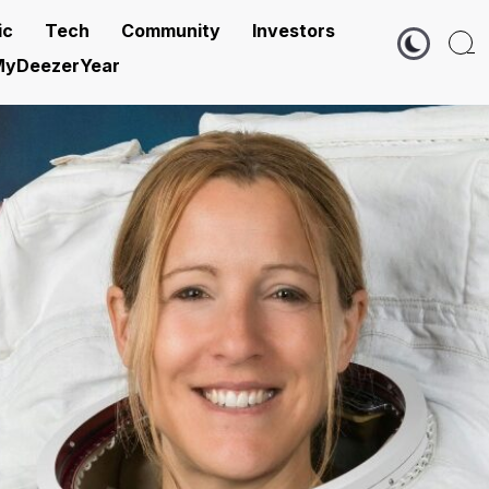
ic
Tech
Community
Investors
yDeezerYear