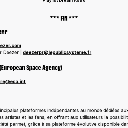
Playlist Dream Astro
*** FIN ***
zer
ezer.com
r Deezer |
deezerpr@lepublicsysteme.fr
 (European Space Agency)
ere@esa.int
rincipales plateformes indépendantes au monde dédiées au
s artistes et les fans, en offrant aux utilisateurs la possibil
ciété permet, grâce à sa plateforme évolutive disponible da