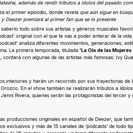
 Natasha, además de rendir tributos a ídolos del pasado com
a el primer episodio, donde revela
que aún sigue en búsq
, y Deezer premiará al primer fan que se lo presente
a saberlo todo sobre sus artistas y géneros musicales favo
podcast’ original con el que te vas a poder enterar de la vida
‘podcast’ analiza diferentes movimientos, generaciones, esti
ina. La primera temporada, titulada
‘La Ola de las Mujeres
, contará con algunas de las artistas más famosas: Ivy Quee
s interiores y harán un recorrido por sus trayectorias de 
rozco. En el show también se realizarán tributos a ídolos 
enni Rivera, quienes serán las protagonistas del tercer y 
 las producciones originales en español de Deezer, que ta
s exclusivos y más de 15 canales de ‘podcasts’ de todo t