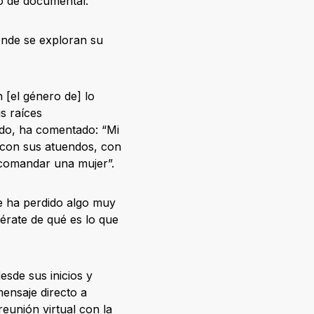
to de documental.
donde se exploran su
 [el género de] lo
s raíces
tido, ha comentado: “Mi
z; con sus atuendos, con
 comandar una mujer”.
ue ha perdido algo muy
érate de qué es lo que
esde sus inicios y
mensaje directo a
reunión virtual con la