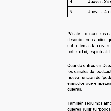
4
Jueves, 28
5
Jueves, 4 d
.
Pásate por nuestros c
descubriendo audios qu
sobre temas tan divers
paternidad, espirituali
Cuando entres en Deeze
los canales de ‘podcasts
nueva función de ‘podca
episodios que empezas
quieras.
También seguimos ampli
quieres subir tu ‘podc