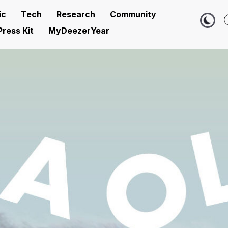
ic
Tech
Research
Community
Press Kit
MyDeezerYear