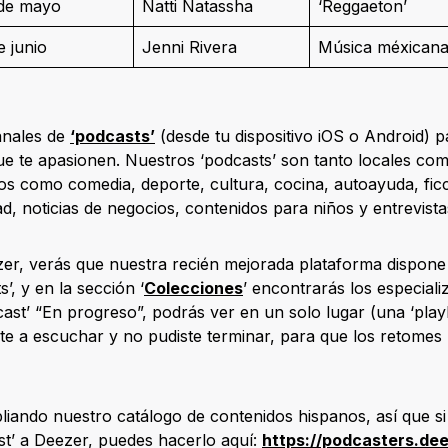
 de mayo
Natti Natassha
‘Reggaeton’
e junio
Jenni Rivera
Música méxicana
anales de
‘podcasts’
(desde tu dispositivo iOS o Android) p
e te apasionen. Nuestros ‘podcasts’ son tanto locales como
os como comedia, deporte, cultura, cocina, autoayuda, ficci
dad, noticias de negocios, contenidos para niños y entrevist
r, verás que nuestra recién mejorada plataforma dispone 
’, y en la sección ‘
Colecciones
’ encontrarás los especial
st’ “En progreso”, podrás ver en un solo lugar (una ‘playli
te a escuchar y no pudiste terminar, para que los retome
ando nuestro catálogo de contenidos hispanos, así que si
ast’ a Deezer, puedes hacerlo aquí:
https://podcasters.de