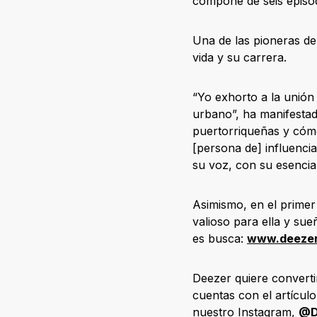
compone de seis episo
Una de las pioneras de
vida y su carrera.
“Yo exhorto a la unión
urbano”, ha manifestad
puertorriqueñas y cómo 
[persona de] influencia
su voz, con su esenci
Asimismo, en el primer
valioso para ella y su
es busca:
www.deezer
Deezer quiere convertir
cuentas con el artícul
nuestro Instagram,
@D