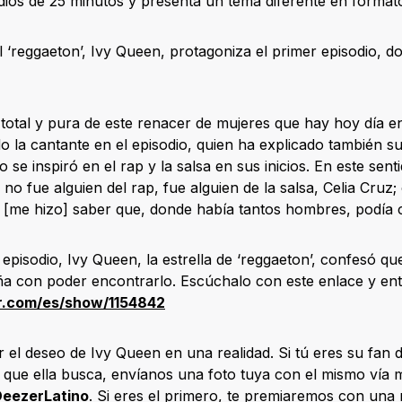
dios de 25 minutos y presenta un tema diferente en forma
l ‘reggaeton’, Ivy Queen, protagoniza el primer episodio, 
 total y pura de este renacer de mujeres que hay hoy día en
o la cantante en el episodio, quien ha explicado también su
se inspiró en el rap y la salsa en sus inicios. En este sen
 no fue alguien del rap, fue alguien de la salsa, Celia Cru
a [me hizo] saber que, donde había tantos hombres, podía
 episodio, Ivy Queen, la estrella de ‘reggaeton’, confesó q
eña con poder encontrarlo. Escúchalo con este enlace y ent
.com/es/show/1154842
 el deseo de Ivy Queen en una realidad. Si tú eres su fan d
o que ella busca, envíanos una foto tuya con el mismo vía 
eezerLatino
. Si eres el primero, te premiaremos con una 