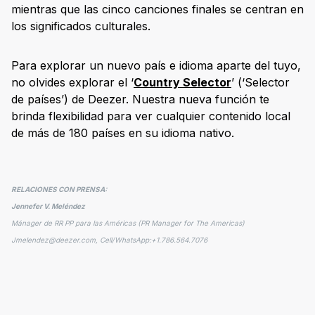
mientras que las cinco canciones finales se centran en
los significados culturales.
Para explorar un nuevo país e idioma aparte del tuyo,
no olvides explorar el ‘
Country Selector
’ (‘Selector
de países’) de Deezer. Nuestra nueva función te
brinda flexibilidad para ver cualquier contenido local
de más de 180 países en su idioma nativo.
RELACIONES CON PRENSA:
Jennefer V. Meléndez
Mánager de RR PP para las Américas (PR Manager for The Americas)
Jmelendez@deezer.com, Cell/WhatsApp:+1.786.564.7076