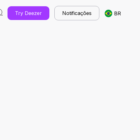
Try Deezer
Notificações
BR