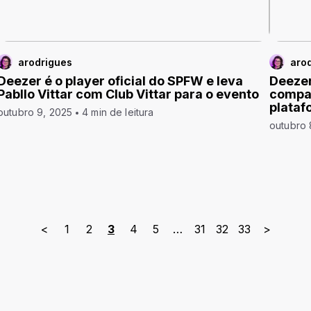
arodrigues
aro
Deezer é o player oficial do SPFW e leva
Deezer
Pabllo Vittar com Club Vittar para o evento
compar
plataf
outubro 9, 2025
4 min de leitura
outubro 
<
1
2
3
4
5
…
31
32
33
>