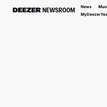
News
Mus
MyDeezerYea