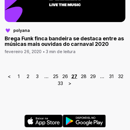
polyana
Brega Funk finca bandeira se destaca entre as
músicas mais ouvidas do carnaval 2020
fevereiro 26, 2020
3 min de leitura
<
1
2
3
…
25
26
27
28
29
…
31
32
33
>