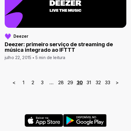
Deezer
Deezer: primeiro serviço de streaming de
música integrado ao IFTTT
julho 22, 2015
5 min de leitura
<
1
2
3
…
28
29
30
31
32
33
>