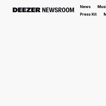
News
Mus
Press Kit
M