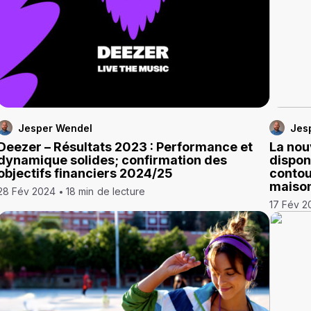
Jesper Wendel
Jes
Deezer – Résultats 2023 : Performance et
La nou
dynamique solides; confirmation des
disponi
objectifs financiers 2024/25
contou
maiso
28 Fév 2024
18 min de lecture
17 Fév 2