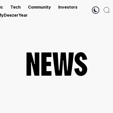
ic
Tech
Community
Investors
yDeezerYear
NEWS