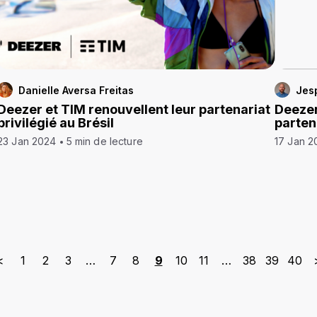
Danielle Aversa Freitas
Jes
Deezer et TIM renouvellent leur partenariat
Deezer
privilégié au Brésil
parten
23 Jan 2024
5 min de lecture
17 Jan 2
<
1
2
3
…
7
8
9
10
11
…
38
39
40